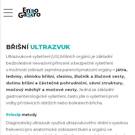
BŘIŠNÍ
ULTRAZVUK
Ultrazvukové vyšetření (US) břišních orgánů je základní
bezbolestivé neivazivní přínosné a bezpečné vyšetření;
s možností zobrazit zejména parenchymatozní orgány
– játra,
ledviny, slinivku břišní, slezinu, žlučník a žlučové cesty,
dutinu břišní a částečně pohrudniční, cévní struktury,
močový měchýř a močové cesty.
Jedná se základní
gastroenterologické vyšetření, často jde o vyšetření první
volby při trávicích obtížích nebo bolestech břicha.
Princip
metody
Diagnostický ultrazvuk využívá ultrazvukového vlnění s vysokou
frekvencí pro anatomické zobrazení tkání a orgánů ve