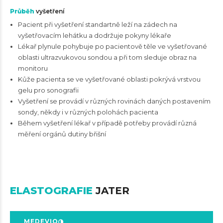
Průběh
vyšetření
Pacient při vyšetření standartně leží na zádech na
vyšetřovacím lehátku a dodržuje pokyny lékaře
Lékař plynule pohybuje po pacientově těle ve vyšetřované
oblasti ultrazvukovou sondou a při tom sleduje obraz na
monitoru
Kůže pacienta se ve vyšetřované oblasti pokrývá vrstvou
gelu pro sonografii
Vyšetření se provádí v různých rovinách daných postavením
sondy, někdy i v různých polohách pacienta
Během vyšetření lékař v případě potřeby provádí různá
měření orgánů dutiny břišní
ELASTOGRAFIE
JATER
MEDEVIO