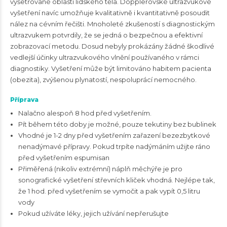
vyšetřované oblasti lidského těla. Dopplerovské ultrazvukové
vyšetření navíc umožňuje kvalitativně i kvantitativně posoudit
nález na cévním řečišti. Mnoholeté zkušeností s diagnostickým
ultrazvukem potvrdily, že se jedná o bezpečnou a efektivní
zobrazovací metodu. Dosud nebyly prokázány žádné škodlivé
vedlejší účinky ultrazvukového vlnění používaného v rámci
diagnostiky. Vyšetření může být limitováno habitem pacienta
(obezita), zvýšenou plynatostí, nespoluprácí nemocného.
Příprava
Nalačno alespoň 8 hod před vyšetřením.
Pít během této doby je možné, pouze tekutiny bez bublinek
Vhodné je 1-2 dny před vyšetřením zařazení bezezbytkové
nenadýmavé přípravy. Pokud trpíte nadýmáním užijte ráno
před vyšetřením espumisan
Přiměřená (nikoliv extrémní) náplň měchýře je pro
sonografické vyšetření střevních kliček vhodná. Nejlépe tak,
že 1 hod. před vyšetřením se vymočit a pak vypít 0,5 litru
vody
Pokud užíváte léky, jejich užívání nepřerušujte